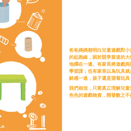
爸爸媽媽都明白兒童遊戲對小
的起跑線，困於競爭當道的大
地擱在一邊。有家長將遊戲與
學習課；也有家長以為玩具就
鮮感一過，孩子還是望着玩具
我們相信，只要真正理解兒童
色色的遊戲物資，開發數之不