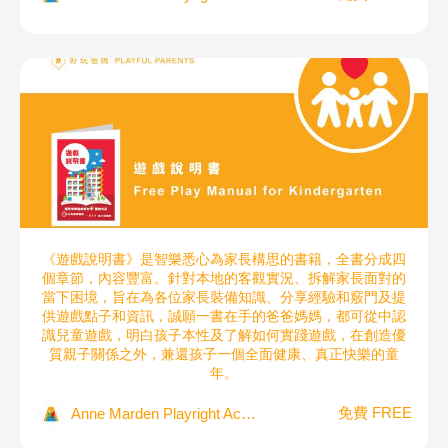
遊戲說明書
《遊戲說明書》是智樂悉心為家長構思的書籍，全書分成四
個章節，內容豐富。針對本地的客觀實況、拆解家長面對的
當下困境，旨在為各位家長裝備知識、分享經驗和竅門及提
供遊戲點子和資訊，誠願一書在手的爸爸媽媽，都可從中認
識兒童遊戲，明白孩子本性及了解如何實踐遊戲，在創造優
質親子關係之外，兼還孩子一個全面健康、真正快樂的童
年。
免費 FREE
Anne Marden Playright Academy