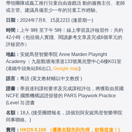
帶領團隊或義工推行兒童自由遊戲活 動的服務主任、老師
或主管。建議具備至少一年的兒童工作經驗。
日期：
2024年7月8、15及22日 (逢星期一)
時間：
上午 9時 至下午 5時︱線上學習及評核習作：共約
42小時（包括個人實踐、閱讀參考文章及完成6個單元的
評核習作）
地點：
安妮馬登智樂學院 Anne Marden Playright
Academy ︱九龍觀塘海濱道133號萬兆豐中心6樓K01室
(港鐵牛頭角站B6出口,
Google map
)
語言：
粵語 (英文教材輔以中文教授 )
證書：
學員達到課程要求及完成課程評估，將獲取由英國
NCFE 國際機構認證頒發的 PARS Playwork Practice
(Level 3) 證書
名額：
18人 (接受團體報名，請個別與安妮馬登智樂學院
同事聯絡。)
費用：
HKD$ 8,100 （
優惠名額先到先得，欲報從速！)