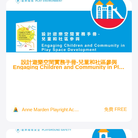
設計遊樂空間實務手冊-兒童和社區參與
Engaging Children and Community in Play
Space Development
免費 FREE
Anne Marden Playright Academy