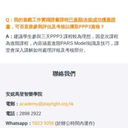
Q：我的遊戲工作實踐證書課程
已過期/未能成功獲最證
書
，可否直接參與評估及考核以獲取PPP3資格？
A：
建議學生參與三天PPP3 課程較為理想，因是次課程
為進階課程，內容涵蓋進階PARS Model知識及技巧，課
堂會深入講解如何處理評核及考核部分。
聯絡我們
安妮馬登智樂學院
電郵：
academy@playright.org.hk
電話：
2898 2922
Whatsapp：
5923 5058
(於辦公時間內運作)